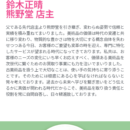
鈴木正晴
熊野堂 店主
父である先代店主より熊野堂を引き継ぎ、変わらぬ姿勢で信頼と
実績を積み重ねてまいりました。美術品の価値は時代の変遷と共
に移り変わり、物質的な豊かさは物を大切にする概念自体を失わ
せつつある今日、お客様のご要望も変革の時を迎え、専門に特化
したサービスが望まれる時代になってきております。私共は、お
客様のニーズの変化にいち早くお応えすべく、価値ある美術品を
次世代に繋ぐためのお買取り事業にも力を注いでまいりました。
古美術品を扱う上で大切なことは、使い手の気持ちに寄り添うこ
とです。そのためには根底にある心を学ばなければならないと
常々考えております。過去から未来へ学びを繋ぎ思いをどう伝え
るかに真価が問われる時代だからこそ、美術品を取り扱う責任と
役割を常に自問自答し、日々精進致しております。