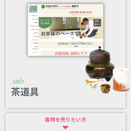
sado
茶道具
着物を売りたい方