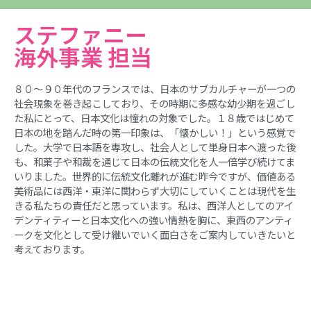
ステファニー
海外事業 担当
８０～９０年代のフランスでは、日本のサブカルチャーが一つの
社会現象を巻き起こしており、その時期に多感な幼少期を過ごし
た私にとって、日本文化は憧れの対象でした。１８歳ではじめて
日本の地を踏んだ時の第一印象は、「懐かしい！」という感覚で
した。大学で日本語を専攻し、社会人として単身日本へ渡った後
も、和菓子や和裁を通じて日本の伝統文化を人一倍学び続けてま
いりました。世界的に伝統文化離れが進む昨今ですが、価値ある
美術品には西洋・東洋に関わらず大切にしていくことは現代を生
きる私たちの責任だと思っています。私は、西洋人としてのアイ
デンティティーと日本文化への強い情熱を胸に、東西のアンティ
ークを文化として受け継いでいく面白さをご案内していきたいと
考えております。